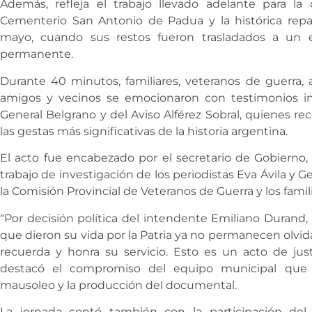
Además, refleja el trabajo llevado adelante para l
Cementerio San Antonio de Padua y la histórica rep
mayo, cuando sus restos fueron trasladados a un
permanente.
Durante 40 minutos, familiares, veteranos de guerra, a
amigos y vecinos se emocionaron con testimonios in
General Belgrano y del Aviso Alférez Sobral, quienes
las gestas más significativas de la historia argentina.
El acto fue encabezado por el secretario de Gobierno, 
trabajo de investigación de los periodistas Eva Ávila y Ge
la Comisión Provincial de Veteranos de Guerra y los famil
“Por decisión política del intendente Emiliano Durand,
que dieron su vida por la Patria ya no permanecen olvida
recuerda y honra su servicio. Esto es un acto de justi
destacó el compromiso del equipo municipal que h
mausoleo y la producción del documental.
La jornada contó también con la participación del