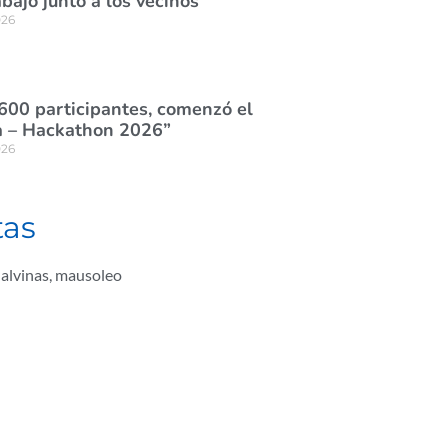
abajo junto a los vecinos
026
600 participantes, comenzó el
 – Hackathon 2026”
026
tas
alvinas
,
mausoleo