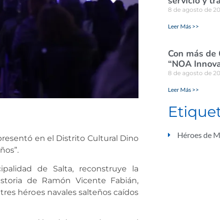
servicio y tr
8 de agosto de 2
Leer Más >>
Con más de 
“NOA Innova
8 de agosto de 2
Leer Más >>
Etique
Héroes de M
esentó en el Distrito Cultural Dino
ños”.
ipalidad de Salta, reconstruye la
historia de Ramón Vicente Fabián,
tres héroes navales salteños caídos