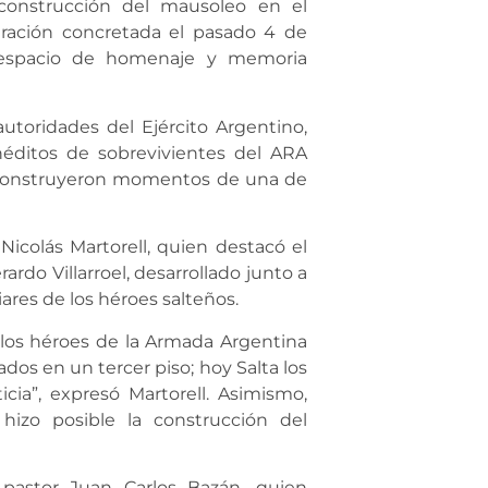
a construcción del mausoleo en el
aración concretada el pasado 4 de
 espacio de homenaje y memoria
utoridades del Ejército Argentino,
éditos de sobrevivientes del ARA
 reconstruyeron momentos de una de
Nicolás Martorell, quien destacó el
rardo Villarroel, desarrollado junto a
iares de los héroes salteños.
 los héroes de la Armada Argentina
dos en un tercer piso; hoy Salta los
cia”, expresó Martorell. Asimismo,
izo posible la construcción del
 pastor Juan Carlos Bazán, quien