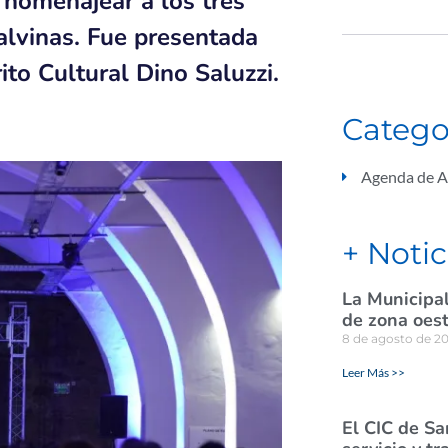
y homenajear a los tres
alvinas. Fue presentada
to Cultural Dino Saluzzi.
Catego
Agenda de A
+ Notic
La Municipal
de zona oes
8 de agosto de 2
Leer Más >>
El CIC de Sa