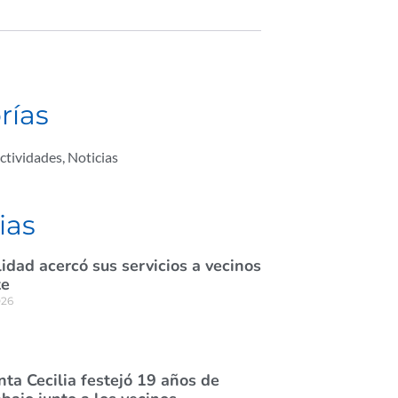
rías
ctividades
,
Noticias
ias
idad acercó sus servicios a vecinos
te
026
nta Cecilia festejó 19 años de