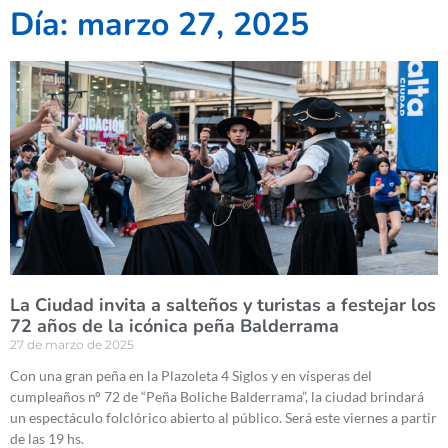
Día: marzo 27, 2025
La Ciudad invita a salteños y turistas a festejar los
72 años de la icónica peña Balderrama
27 de marzo de 2025
Con una gran peña en la Plazoleta 4 Siglos y en vísperas del
cumpleaños n° 72 de “Peña Boliche Balderrama”, la ciudad brindará
un espectáculo folclórico abierto al público. Será este viernes a partir
de las 19 hs.