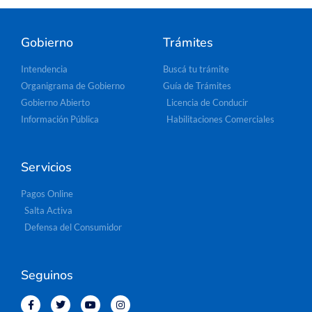
Gobierno
Trámites
Intendencia
Buscá tu trámite
Organigrama de Gobierno
Guía de Trámites
Gobierno Abierto
Licencia de Conducir
Información Pública
Habilitaciones Comerciales
Servicios
Pagos Online
Salta Activa
Defensa del Consumidor
Seguinos