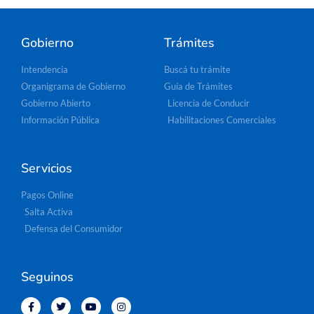
Gobierno
Trámites
Intendencia
Buscá tu trámite
Organigrama de Gobierno
Guía de Trámites
Gobierno Abierto
Licencia de Conducir
Información Pública
Habilitaciones Comerciales
Servicios
Pagos Online
Salta Activa
Defensa del Consumidor
Seguinos