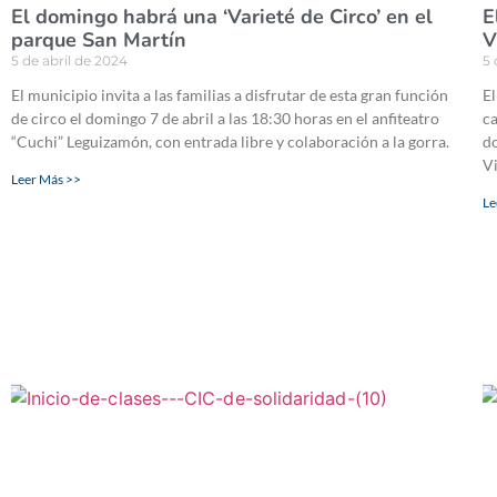
El domingo habrá una ‘Varieté de Circo’ en el
E
parque San Martín
V
5 de abril de 2024
5 
El municipio invita a las familias a disfrutar de esta gran función
El
de circo el domingo 7 de abril a las 18:30 horas en el anfiteatro
ca
“Cuchi” Leguizamón, con entrada libre y colaboración a la gorra.
do
Vi
Leer Más >>
Le