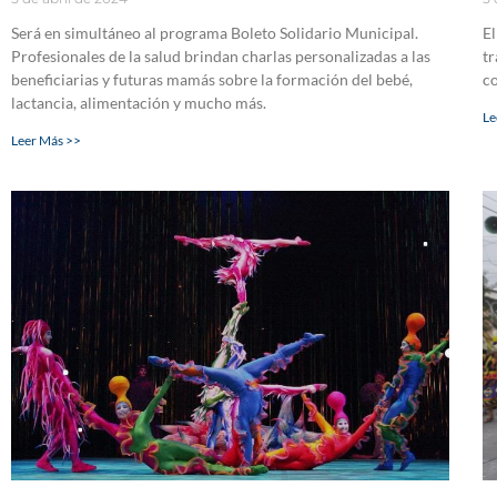
Será en simultáneo al programa Boleto Solidario Municipal.
El
Profesionales de la salud brindan charlas personalizadas a las
tr
beneficiarias y futuras mamás sobre la formación del bebé,
co
lactancia, alimentación y mucho más.
Le
Leer Más >>