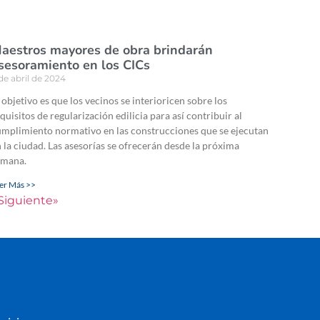
aestros mayores de obra brindarán
sesoramiento en los CICs
de abril de 2024
 objetivo es que los vecinos se interioricen sobre los
quisitos de regularización edilicia para así contribuir al
mplimiento normativo en las construcciones que se ejecutan
 la ciudad. Las asesorías se ofrecerán desde la próxima
emana.
er Más >>
Siguiente»