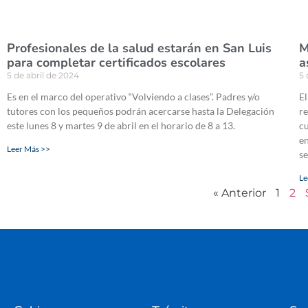
Profesionales de la salud estarán en San Luis
M
para completar certificados escolares
a
5 de abril de 2024
5 
Es en el marco del operativo “Volviendo a clases”. Padres y/o
El
tutores con los pequeños podrán acercarse hasta la Delegación
re
este lunes 8 y martes 9 de abril en el horario de 8 a 13.
cu
en
Leer Más >>
s
Le
« Anterior
1
2