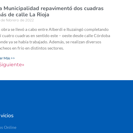
a Municipalidad repavimentó dos cuadras
ás de calle La Rioja
 de febrero de 2022
 obra se llevó a cabo entre Alberdi e Ituzaingó completando
í cuatro cuadras en sentido este – oeste desde calle Córdoba
nde ya se había trabajado. Además, se realizan diversos
cheos en frío en distintos sectores.
er Más >>
Siguiente»
vicios
os Online