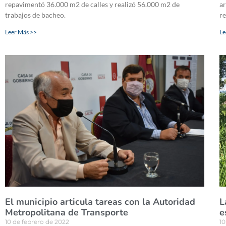
repavimentó 36.000 m2 de calles y realizó 56.000 m2 de
ar
trabajos de bacheo.
re
Leer Más >>
Le
El municipio articula tareas con la Autoridad
L
Metropolitana de Transporte
e
10 de febrero de 2022
10