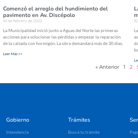
Comenzó el arreglo del hundimiento del
L
pavimento en Av. Discépolo
m
10 de febrero de 2022
10
La Municipalidad inició junto a Aguas del Norte las primeras
La
acciones para solucionar las pérdidas y empezar la reparación
as
de la calzada con hormigón. La obra demandará más de 30 días.
do
ba
Leer Más >>
Le
« Anterior
1
2
Gobierno
Trámites
Ser
Intendencia
Buscá tu trámite
Pag