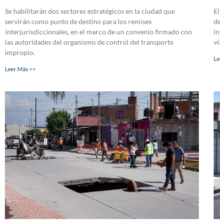
Se habilitarán dos sectores estratégicos en la ciudad que
El
servirán como punto de destino para los remises
de
interjurisdiccionales, en el marco de un convenio firmado con
in
las autoridades del organismo de control del transporte
ví
impropio.
Le
Leer Más >>