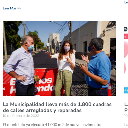
Le
Leer Más >>
La Municipalidad lleva más de 1.800 cuadras
L
de calles arregladas y reparadas
P
10 de febrero de 2022
10
El municipio ya ejecutó 41.000 m2 de nuevo pavimento;
La