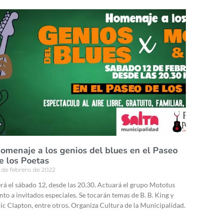
omenaje a los genios del blues en el Paseo
e los Poetas
 de febrero de 2022
rá el sábado 12, desde las 20.30. Actuará el grupo Mototus
nto a invitados especiales. Se tocarán temas de B. B. King y
ic Clapton, entre otros. Organiza Cultura de la Municipalidad.