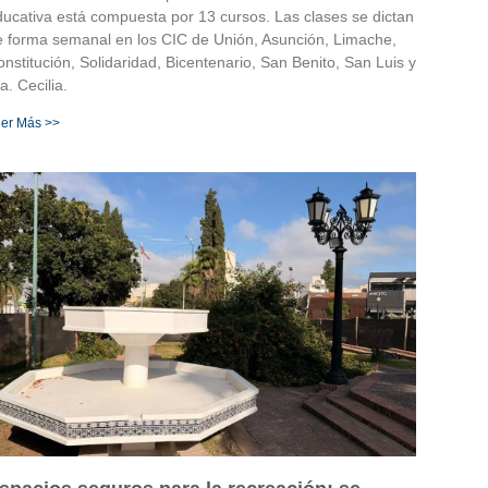
ducativa está compuesta por 13 cursos. Las clases se dictan
e forma semanal en los CIC de Unión, Asunción, Limache,
nstitución, Solidaridad, Bicentenario, San Benito, San Luis y
a. Cecilia.
er Más >>