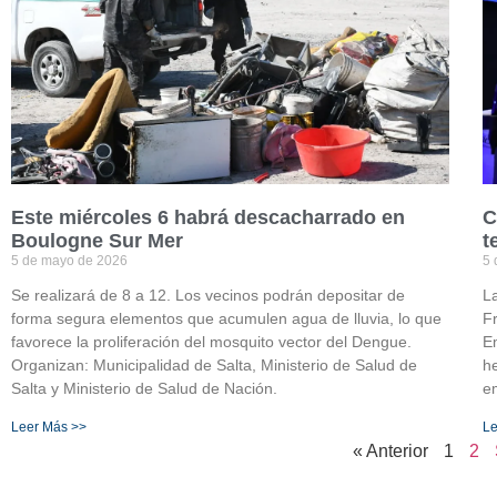
Este miércoles 6 habrá descacharrado en
C
Boulogne Sur Mer
t
5 de mayo de 2026
5 
Se realizará de 8 a 12. Los vecinos podrán depositar de
La
forma segura elementos que acumulen agua de lluvia, lo que
Fr
favorece la proliferación del mosquito vector del Dengue.
Em
Organizan: Municipalidad de Salta, Ministerio de Salud de
he
Salta y Ministerio de Salud de Nación.
e
Leer Más >>
Le
« Anterior
1
2