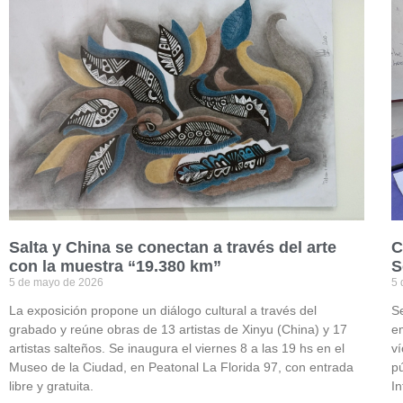
Salta y China se conectan a través del arte
C
con la muestra “19.380 km”
S
5 de mayo de 2026
5 
La exposición propone un diálogo cultural a través del
Se
grabado y reúne obras de 13 artistas de Xinyu (China) y 17
e
artistas salteños. Se inaugura el viernes 8 a las 19 hs en el
ví
Museo de la Ciudad, en Peatonal La Florida 97, con entrada
pú
libre y gratuita.
I