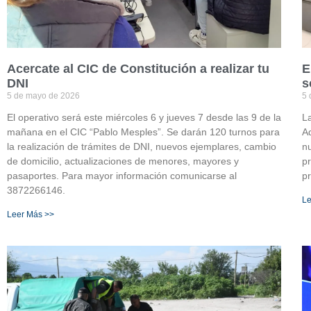
Acercate al CIC de Constitución a realizar tu
E
DNI
s
5 de mayo de 2026
5 
El operativo será este miércoles 6 y jueves 7 desde las 9 de la
La
mañana en el CIC “Pablo Mesples”. Se darán 120 turnos para
Ad
la realización de trámites de DNI, nuevos ejemplares, cambio
n
de domicilio, actualizaciones de menores, mayores y
pr
pasaportes. Para mayor información comunicarse al
p
3872266146.
Le
Leer Más >>