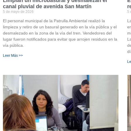
Limpian un microbasural y desmalezan el
E
canal pluvial de avenida San Martín
r
5 de mayo de 2026
5 
El personal municipal de la Patrulla Ambiental realizó la
La
limpieza y retiro de un basural generado en la vía pública y el
en
desmalezado en la zona de la vía del tren. Vendedores del
me
lugar fueron notificados para evitar que arrojen residuos en la
La
vía pública.
d
dí
Leer Más >>
Le