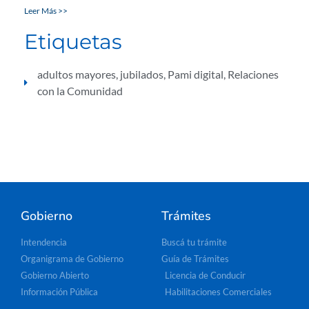
Leer Más >>
Etiquetas
adultos mayores
,
jubilados
,
Pami digital
,
Relaciones
con la Comunidad
Gobierno
Trámites
Intendencia
Buscá tu trámite
Organigrama de Gobierno
Guía de Trámites
Gobierno Abierto
Licencia de Conducir
Información Pública
Habilitaciones Comerciales