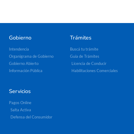
Gobierno
Trámites
Intendencia
Buscá tu trámite
Organigrama de Gobierno
Guía de Trámites
Gobierno Abierto
Licencia de Conducir
Información Pública
Habilitaciones Comerciales
Servicios
Pagos Online
Salta Activa
Defensa del Consumidor