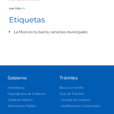
Leer Más >>
Etiquetas
La Muni en tu barrio
,
servicios municipales
Gobierno
Trámites
Intendencia
Buscá tu trámite
Organigrama de Gobierno
Guía de Trámites
Gobierno Abierto
Licencia de Conducir
Información Pública
Habilitaciones Comerciales