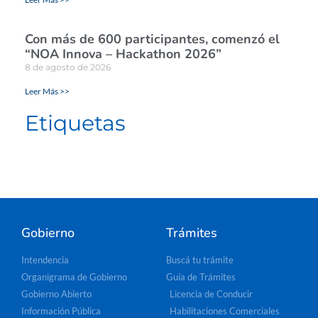
Con más de 600 participantes, comenzó el
“NOA Innova – Hackathon 2026”
8 de agosto de 2026
Leer Más >>
Etiquetas
Gobierno
Trámites
Intendencia
Buscá tu trámite
Organigrama de Gobierno
Guía de Trámites
Gobierno Abierto
Licencia de Conducir
Información Pública
Habilitaciones Comerciales