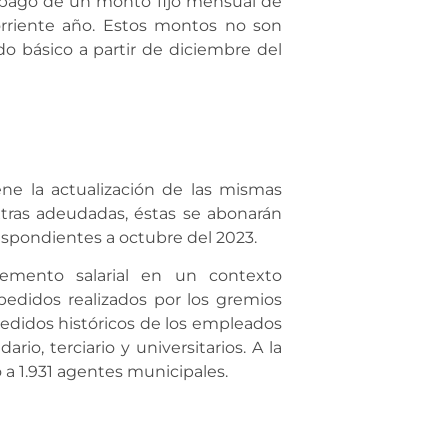
el pago de un monto fijo mensual de
orriente año. Estos montos no son
do básico a partir de diciembre del
ene la actualización de las mismas
xtras adeudadas, éstas se abonarán
espondientes a octubre del 2023.
remento salarial en un contexto
pedidos realizados por los gremios
edidos históricos de los empleados
io, terciario y universitarios. A la
o a 1.931 agentes municipales.