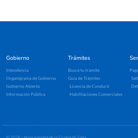
Gobierno
Trámites
Ser
Intendencia
Buscá tu trámite
Pag
Organigrama de Gobierno
Guía de Trámites
Sal
Gobierno Abierto
Licencia de Conducir
Def
Información Pública
Habilitaciones Comerciales
© 2026 - Municipalidad de la Ciudad de Salta