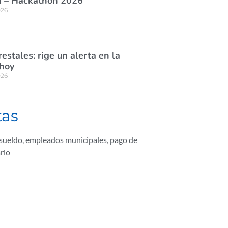
 – Hackathon 2026”
026
estales: rige un alerta en la
 hoy
026
tas
sueldo
,
empleados municipales
,
pago de
ario