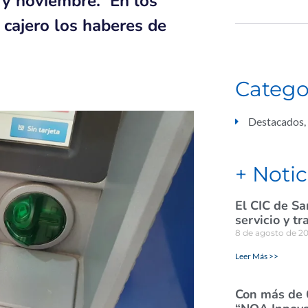
 y noviembre. En los
 cajero los haberes de
Catego
Destacados
,
+ Notic
El CIC de Sa
servicio y tr
8 de agosto de 2
Leer Más >>
Con más de 