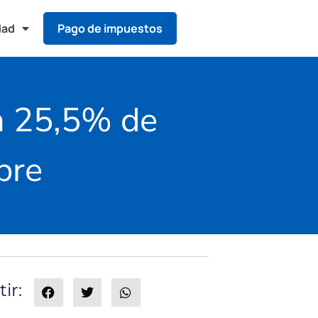
dad
Pago de impuestos
un 25,5% de
bre
ir: