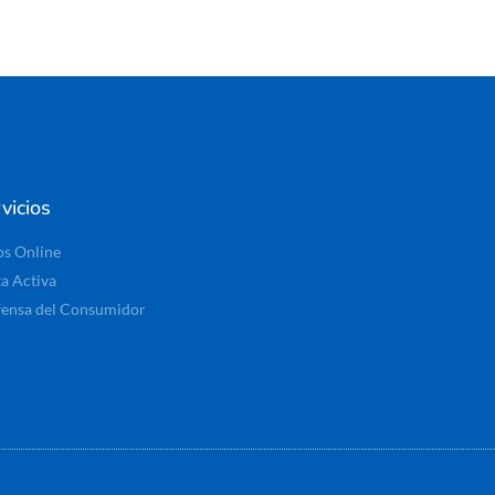
vicios
os Online
ta Activa
ensa del Consumidor