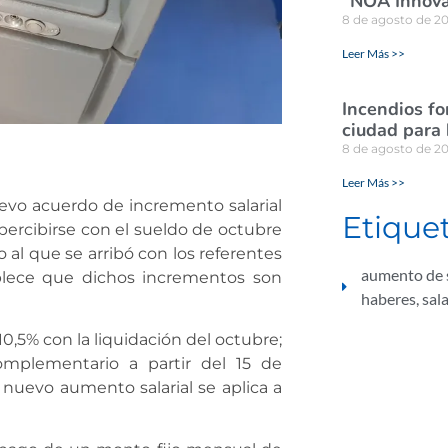
“NOA Innova
8 de agosto de 2
Leer Más >>
Incendios for
ciudad para
8 de agosto de 2
Leer Más >>
evo acuerdo de incremento salarial
Etique
percibirse con el sueldo de octubre
 al que se arribó con los referentes
aumento de 
ablece que dichos incrementos son
haberes
,
sal
0,5% con la liquidación del octubre;
mplementario a partir del 15 de
 nuevo aumento salarial se aplica a