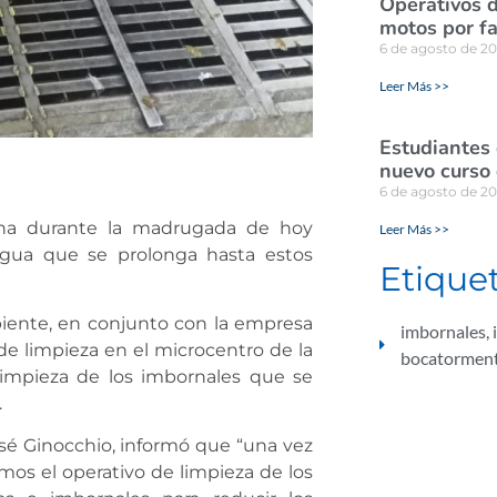
Operativos d
motos por fa
6 de agosto de 2
Leer Más >>
Estudiantes
nuevo curso 
6 de agosto de 2
bana durante la madrugada de hoy
Leer Más >>
gua que se prolonga hasta estos
Etique
biente, en conjunto con la empresa
imbornales
,
 de limpieza en el microcentro de la
bocatormen
limpieza de los imbornales que se
.
sé Ginocchio, informó que “una vez
os el operativo de limpieza de los