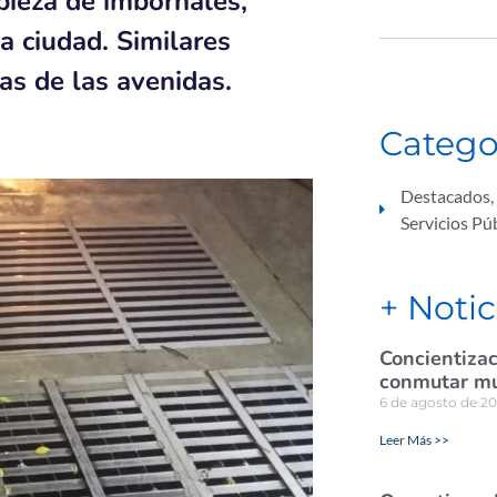
pieza de imbornales,
a ciudad. Similares
ras de las avenidas.
Catego
Destacados
,
Servicios Pú
+ Notic
Concientizac
conmutar mul
6 de agosto de 2
Leer Más >>