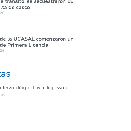
e tránsito: se secuestraron 19
lta de casco
026
 de la UCASAL comenzaron un
de Primera Licencia
026
tas
intervención por lluvia
,
limpieza de
tas