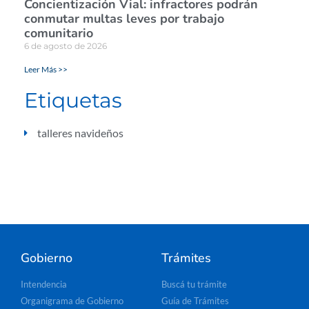
Concientización Vial: infractores podrán
conmutar multas leves por trabajo
comunitario
6 de agosto de 2026
Leer Más >>
Etiquetas
talleres navideños
Gobierno
Trámites
Intendencia
Buscá tu trámite
Organigrama de Gobierno
Guía de Trámites