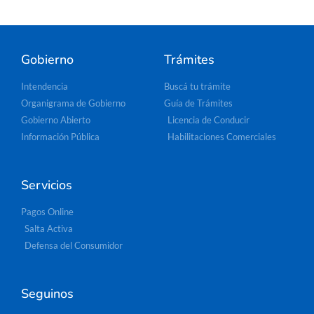
Gobierno
Trámites
Intendencia
Buscá tu trámite
Organigrama de Gobierno
Guía de Trámites
Gobierno Abierto
Licencia de Conducir
Información Pública
Habilitaciones Comerciales
Servicios
Pagos Online
Salta Activa
Defensa del Consumidor
Seguinos