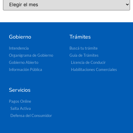
Gobierno
Trámites
Intendencia
Buscá tu trámite
Organigrama de Gobierno
Guía de Trámites
Gobierno Abierto
Licencia de Conducir
Información Pública
Habilitaciones Comerciales
Servicios
Pagos Online
Salta Activa
Defensa del Consumidor