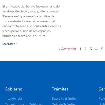
El anfiteatro del barrio fue escenario de
un show de circo y a cargo de la payasa
‘Perengana’, que reunió a familias de
zona sudeste. La iniciativa municipal
busca fortalecer el vínculo entre vecinos
y recuperar el uso de los espacios
públicos a través de la cultura.
Leer Más >>
« Anterior
1
2
3
4
5
Gobierno
Trámites
Ser
Intendencia
Buscá tu trámite
Pag
Organigrama de Gobierno
Guía de Trámites
Sal