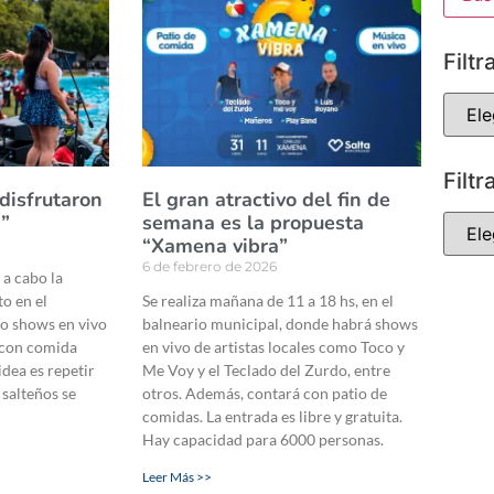
Filtr
Filtr
disfrutaron
El gran atractivo del fin de
a”
semana es la propuesta
“Xamena vibra”
6 de febrero de 2026
 a cabo la
to en el
Se realiza mañana de 11 a 18 hs, en el
o shows en vivo
balneario municipal, donde habrá shows
 con comida
en vivo de artistas locales como Toco y
idea es repetir
Me Voy y el Teclado del Zurdo, entre
 salteños se
otros. Además, contará con patio de
comidas. La entrada es libre y gratuita.
Hay capacidad para 6000 personas.
Leer Más >>