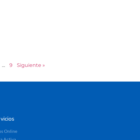
…
9
Siguiente »
vicios
os Online
ta Activa