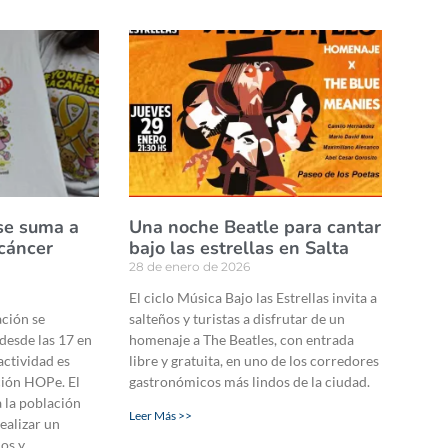
se suma a
Una noche Beatle para cantar
 cáncer
bajo las estrellas en Salta
28 de enero de 2026
El ciclo Música Bajo las Estrellas invita a
ación se
salteños y turistas a disfrutar de un
 desde las 17 en
homenaje a The Beatles, con entrada
 actividad es
libre y gratuita, en uno de los corredores
ción HOPe. El
gastronómicos más lindos de la ciudad.
a la población
Leer Más >>
ealizar un
ños y