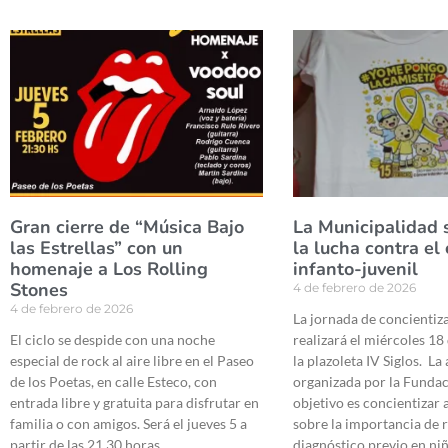
Gran cierre de “Música Bajo
La Municipalidad 
las Estrellas” con un
la lucha contra el
homenaje a Los Rolling
infanto-juvenil
Stones
4 de febrero de 2026
4 de febrero de 2026
La jornada de concientiz
El ciclo se despide con una noche
realizará el miércoles 18
especial de rock al aire libre en el Paseo
la plazoleta IV Siglos. La
de los Poetas, en calle Esteco, con
organizada por la Funda
entrada libre y gratuita para disfrutar en
objetivo es concientizar 
familia o con amigos. Será el jueves 5 a
sobre la importancia de r
partir de las 21.30 horas.
diagnóstico previo en ni