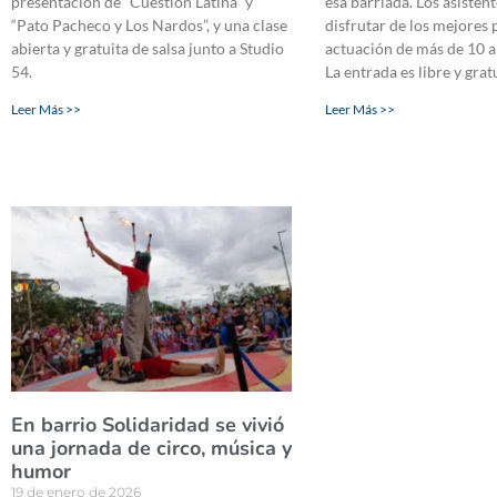
presentación de “Cuestión Latina” y
esa barriada. Los asisten
“Pato Pacheco y Los Nardos”, y una clase
disfrutar de los mejores p
abierta y gratuita de salsa junto a Studio
actuación de más de 10 ar
54.
La entrada es libre y grat
Leer Más >>
Leer Más >>
En barrio Solidaridad se vivió
una jornada de circo, música y
humor
19 de enero de 2026