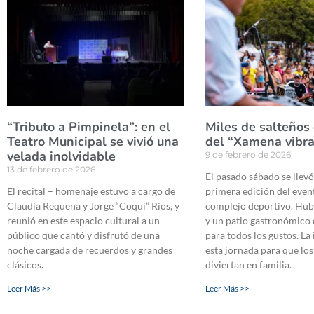
“Tributo a Pimpinela”: en el
Miles de salteños 
Teatro Municipal se vivió una
del “Xamena vibr
velada inolvidable
9 de febrero de 2026
13 de febrero de 2026
El pasado sábado se llevó
El recital – homenaje estuvo a cargo de
primera edición del even
Claudia Requena y Jorge “Coqui” Ríos, y
complejo deportivo. Hub
reunió en este espacio cultural a un
y un patio gastronómico
público que cantó y disfrutó de una
para todos los gustos. La 
noche cargada de recuerdos y grandes
esta jornada para que los
clásicos.
diviertan en familia.
Leer Más >>
Leer Más >>