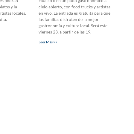
tes podrán
Huaico II en un patio gastronómico a
latos y la
cielo abierto, con food trucks y artistas
tistas locales.
en vivo. La entrada es gratuita para que
uita.
las familias disfruten de la mejor
gastronomía y cultura local. Será este
viernes 23, a partir de las 19.
Leer Más >>