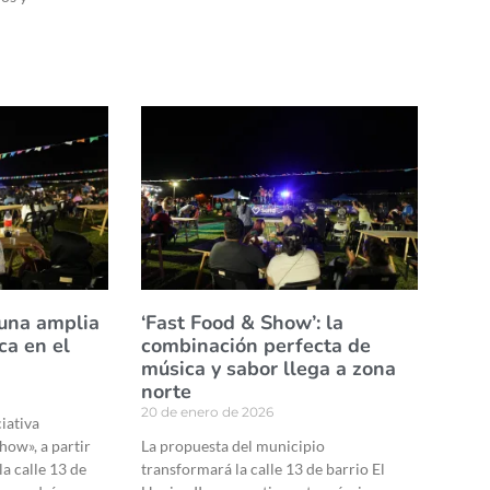
 una amplia
‘Fast Food & Show’: la
ca en el
combinación perfecta de
música y sabor llega a zona
norte
20 de enero de 2026
ciativa
how», a partir
La propuesta del municipio
la calle 13 de
transformará la calle 13 de barrio El