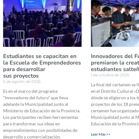
Estudiantes se capacitan en
Innovadores del F
la Escuela de Emprendedores
premiaron la crea
para desarrollar
estudiantes salte
sus proyectos
1 de octubre de 2025
5 de agosto de 2026
La final del certamen se 
Es en el marco del programa
en el Distrito Cultural «D
“Innovadores del futuro” que lleva
dónde se eligieron a los 
adelante la Municipalidad junto al
proyectos de los 18 pres
Ministerio de Educación de la Provincia.
certamen fue organizado 
Los participantes reciben herramientas
Municipalidad junto al M
para transformar sus ideas en
Educación de la Provinci
emprendimientos con posibilidades de
Leer Más >>
desarrollo y comercialización.