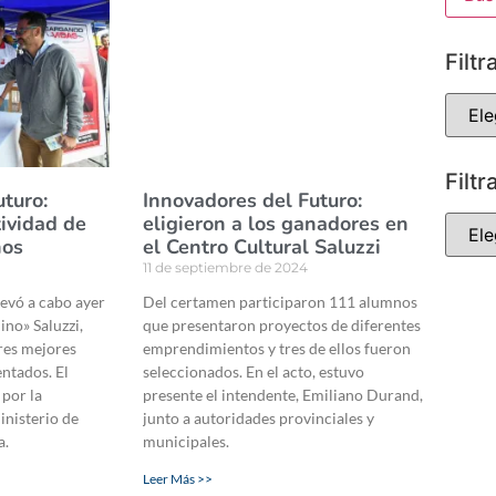
Filtr
Filtr
uturo:
Innovadores del Futuro:
tividad de
eligieron a los ganadores en
ños
el Centro Cultural Saluzzi
11 de septiembre de 2024
llevó a cabo ayer
Del certamen participaron 111 alumnos
ino» Saluzzi,
que presentaron proyectos de diferentes
tres mejores
emprendimientos y tres de ellos fueron
entados. El
seleccionados. En el acto, estuvo
por la
presente el intendente, Emiliano Durand,
inisterio de
junto a autoridades provinciales y
a.
municipales.
Leer Más >>