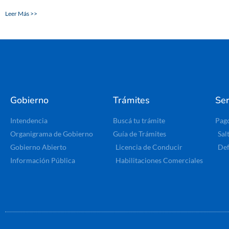
Leer Más >>
Gobierno
Trámites
Ser
Intendencia
Buscá tu trámite
Pag
Organigrama de Gobierno
Guía de Trámites
Sal
Gobierno Abierto
Licencia de Conducir
Def
Información Pública
Habilitaciones Comerciales