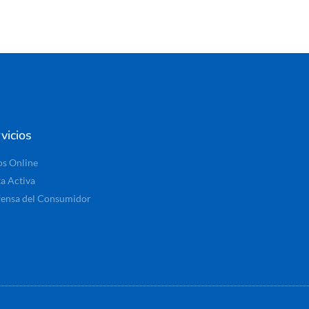
vicios
os Online
ta Activa
ensa del Consumidor