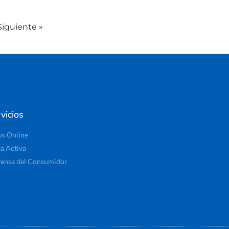
Siguiente »
vicios
os Online
ta Activa
ensa del Consumidor