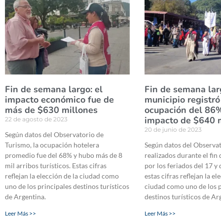
Fin de semana largo: el
Fin de semana lar
impacto económico fue de
municipio registró
más de $630 millones
ocupación del 86
impacto de $640 
22 de agosto de 2023
20 de junio de 2023
Según datos del Observatorio de
Turismo, la ocupación hotelera
Según datos del Observat
promedio fue del 68% y hubo más de 8
realizados durante el fin
mil arribos turísticos. Estas cifras
por los feriados del 17 y 
reflejan la elección de la ciudad como
estas cifras reflejan la el
uno de los principales destinos turísticos
ciudad como uno de los p
de Argentina.
destinos turísticos de Ar
Leer Más >>
Leer Más >>