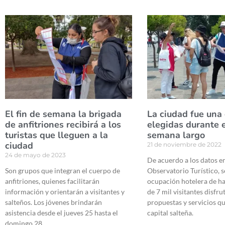
El fin de semana la brigada
La ciudad fue una
de anfitriones recibirá a los
elegidas durante e
turistas que lleguen a la
semana largo
ciudad
21 de noviembre de 2022
24 de mayo de 2023
De acuerdo a los datos e
Son grupos que integran el cuerpo de
Observatorio Turístico, s
anfitriones, quienes facilitarán
ocupación hotelera de ha
información y orientarán a visitantes y
de 7 mil visitantes disfru
salteños. Los jóvenes brindarán
propuestas y servicios qu
asistencia desde el jueves 25 hasta el
capital salteña.
domingo 28.