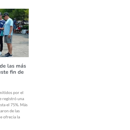
 de las más
ste fin de
mitidos por el
e registró una
sta el 75%. Más
taron de las
e ofrecía la