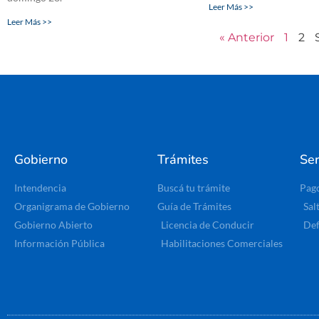
Leer Más >>
Leer Más >>
« Anterior
1
2
Gobierno
Trámites
Ser
Intendencia
Buscá tu trámite
Pag
Organigrama de Gobierno
Guía de Trámites
Sal
Gobierno Abierto
Licencia de Conducir
Def
Información Pública
Habilitaciones Comerciales