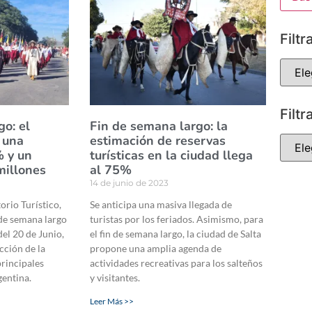
Filtr
Filtr
go: el
Fin de semana largo: la
 una
estimación de reservas
% y un
turísticas en la ciudad llega
millones
al 75%
14 de junio de 2023
orio Turístico,
Se anticipa una masiva llegada de
 de semana largo
turistas por los feriados. Asimismo, para
del 20 de Junio,
el fin de semana largo, la ciudad de Salta
ección de la
propone una amplia agenda de
rincipales
actividades recreativas para los salteños
gentina.
y visitantes.
Leer Más >>