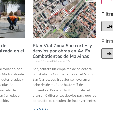
Filtr
Filtr
 de
Plan Vial Zona Sur: cortes y
alzada en el
desvíos por obras en Av. Ex
Combatientes de Malvinas
19 de noviembre de 2025
sarrollando por
Se ejecutará un empalme de colectora
do Madrid donde
con Avda. Ex Combatientes en el Nodo
n deterioradas y
San Carlos. Los trabajos se llevarán a
rculación
cabo desde mañana hasta el 7 de
raguado del
diciembre. Por ello, la Municipalidad
rá alrededor
diagramó diferentes desvíos para que los
ación.
conductores circulen sin inconvenientes.
Leer Más >>