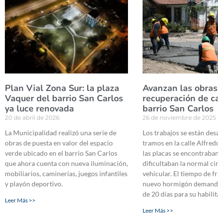
Plan Vial Zona Sur: la plaza
Avanzan las obras
Vaquer del barrio San Carlos
recuperación de c
ya luce renovada
barrio San Carlos
20 de abril de 2026
26 de noviembre de 2025
La Municipalidad realizó una serie de
Los trabajos se están de
obras de puesta en valor del espacio
tramos en la calle Alfre
verde ubicado en el barrio San Carlos
las placas se encontraba
que ahora cuenta con nueva iluminación,
dificultaban la normal ci
mobiliarios, caminerías, juegos infantiles
vehicular. El tiempo de f
y playón deportivo.
nuevo hormigón demanda
de 20 días para su habilit
Leer Más >>
Leer Más >>