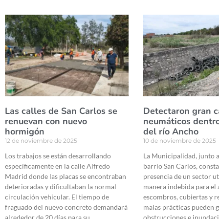
Las calles de San Carlos se
Detectaron gran c
renuevan con nuevo
neumáticos dentro
hormigón
del río Ancho
12 de noviembre de 2025
10 de noviembre de 2025
Los trabajos se están desarrollando
La Municipalidad, junto a
específicamente en la calle Alfredo
barrio San Carlos, consta
Madrid donde las placas se encontraban
presencia de un sector ut
deterioradas y dificultaban la normal
manera indebida para el 
circulación vehicular. El tiempo de
escombros, cubiertas y r
fraguado del nuevo concreto demandará
malas prácticas pueden 
alrededor de 20 días para su
obstrucciones e inundac