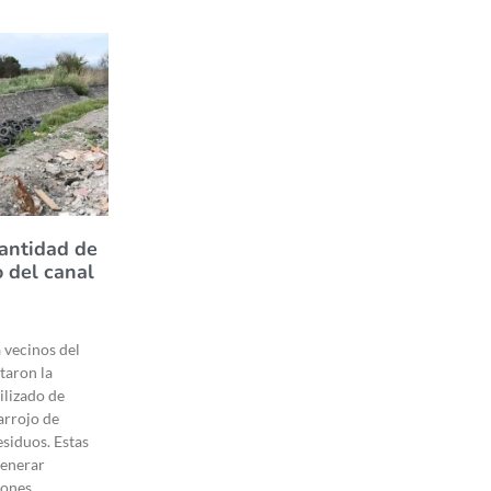
antidad de
 del canal
 vecinos del
taron la
ilizado de
arrojo de
esiduos. Estas
generar
iones.