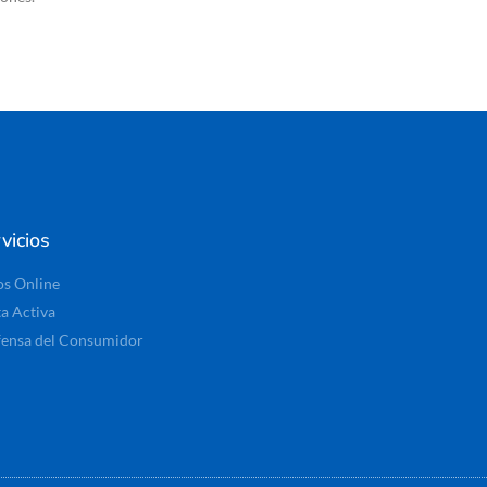
vicios
os Online
ta Activa
ensa del Consumidor