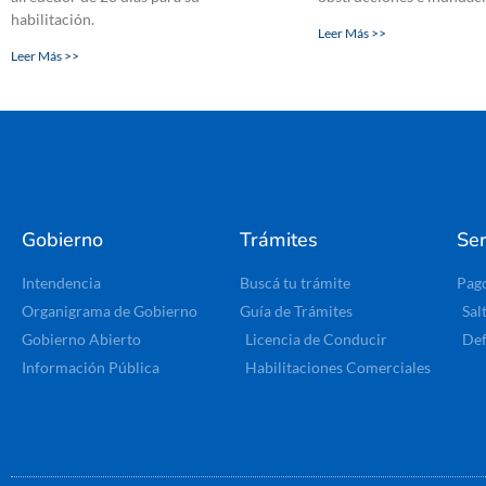
habilitación.
Leer Más >>
Leer Más >>
Gobierno
Trámites
Ser
Intendencia
Buscá tu trámite
Pag
Organigrama de Gobierno
Guía de Trámites
Sal
Gobierno Abierto
Licencia de Conducir
Def
Información Pública
Habilitaciones Comerciales