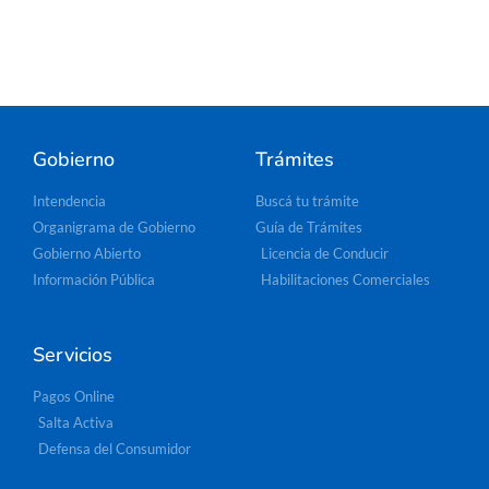
Gobierno
Trámites
Intendencia
Buscá tu trámite
Organigrama de Gobierno
Guía de Trámites
Gobierno Abierto
Licencia de Conducir
Información Pública
Habilitaciones Comerciales
Servicios
Pagos Online
Salta Activa
Defensa del Consumidor