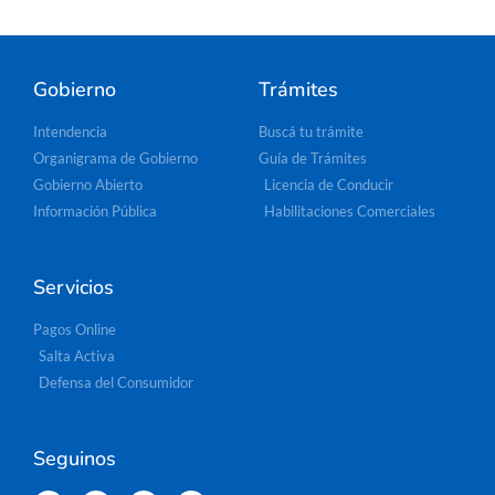
Gobierno
Trámites
Intendencia
Buscá tu trámite
Organigrama de Gobierno
Guía de Trámites
Gobierno Abierto
Licencia de Conducir
Información Pública
Habilitaciones Comerciales
Servicios
Pagos Online
Salta Activa
Defensa del Consumidor
Seguinos