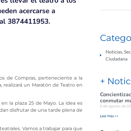
es llevar el teatro a los
ueden acercarse a
 al 3874411953.
Catego
Noticias
,
Sec
Ciudadana
eos de Compras, perteneciente a la
+ Notic
, realizará un Maratón de Teatro en
Concientizac
conmutar mul
6 en la plaza 25 de Mayo. La idea es
6 de agosto de 2
edan disfrutar de una tarde plena de
Leer Más >>
eatrales. Vamos a trabajar para que