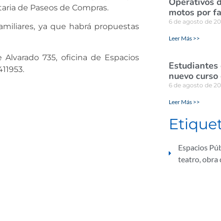
Operativos d
etaria de Paseos de Compras.
motos por fa
6 de agosto de 2
familiares, ya que habrá propuestas
Leer Más >>
 Alvarado 735, oficina de Espacios
Estudiantes
411953.
nuevo curso 
6 de agosto de 2
Leer Más >>
Etique
Espacios Púb
teatro
,
obra 