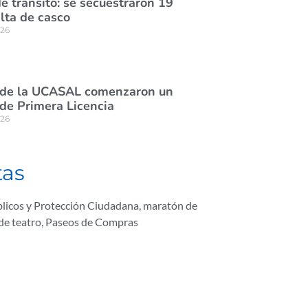
e tránsito: se secuestraron 19
lta de casco
026
 de la UCASAL comenzaron un
de Primera Licencia
026
tas
licos y Protección Ciudadana
,
maratón de
de teatro
,
Paseos de Compras