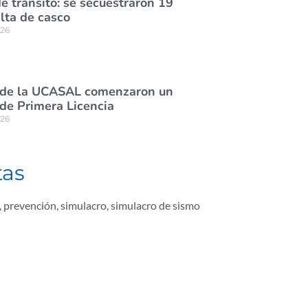
e tránsito: se secuestraron 19
lta de casco
026
 de la UCASAL comenzaron un
de Primera Licencia
026
tas
,
prevención
,
simulacro
,
simulacro de sismo