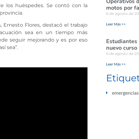
Operativos d
 de los huéspedes. Se contó con la
motos por fa
provincia.
6 de agosto de 2
Leer Más >>
 Ernesto Flores, destacó el trabajo
vacuación sea en un tiempo más
ede seguir mejorando y es por eso
Estudiantes
nuevo curso 
sí sea”.
6 de agosto de 2
Leer Más >>
Etique
emergencias