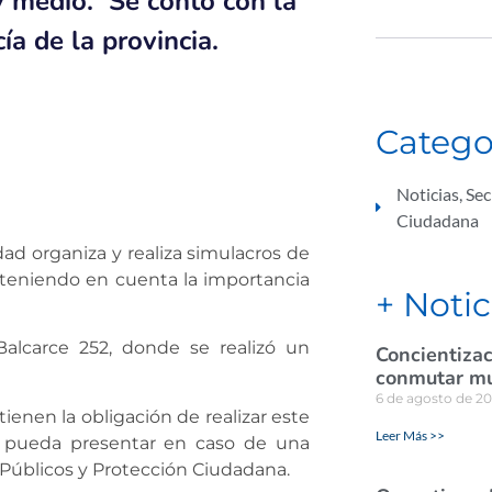
y medio. Se contó con la
a de la provincia.
Catego
Noticias
,
Sec
Ciudadana
ad organiza y realiza simulacros de
 teniendo en cuenta la importancia
+ Notic
Balcarce 252, donde se realizó un
Concientizac
conmutar mul
6 de agosto de 2
ienen la obligación de realizar este
Leer Más >>
se pueda presentar en caso de una
 Públicos y Protección Ciudadana.