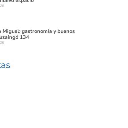
 nuevo espacio
026
 Miguel: gastronomía y buenos
tuzaingó 134
026
tas