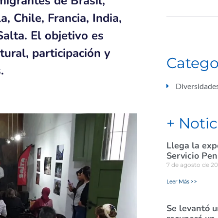
migrantes de Brasil,
 Chile, Francia, India,
Salta. El objetivo es
tural, participación y
Catego
.
Diversidade
+ Notic
Llega la exp
Servicio Pen
7 de agosto de 2
Leer Más >>
Se levantó u