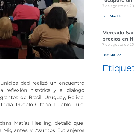
recuperó un
7 de agosto de 2
Leer Más >>
Mercado San
precios en I
7 de agosto de 2
Leer Más >>
Etique
Municipalidad realizó un encuentro
 reflexión histórica y el diálogo
antes de Brasil, Uruguay, Bolivia,
o, India, Pueblo Gitano, Pueblo Lule,
dana Matías Heslling, detalló que
 Migrantes y Asuntos Extranjeros