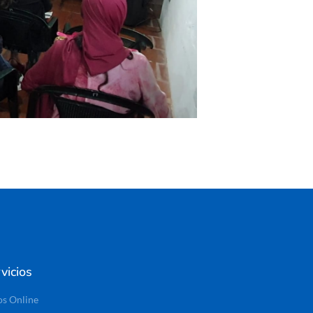
vicios
os Online