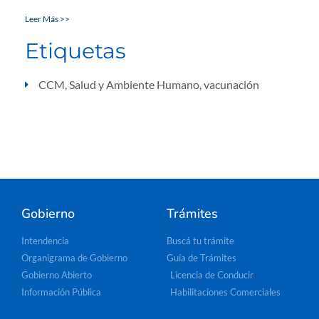
Leer Más >>
Etiquetas
CCM
,
Salud y Ambiente Humano
,
vacunación
Gobierno
Trámites
Intendencia
Buscá tu trámite
Organigrama de Gobierno
Guía de Trámites
Gobierno Abierto
Licencia de Conducir
Información Pública
Habilitaciones Comerciales