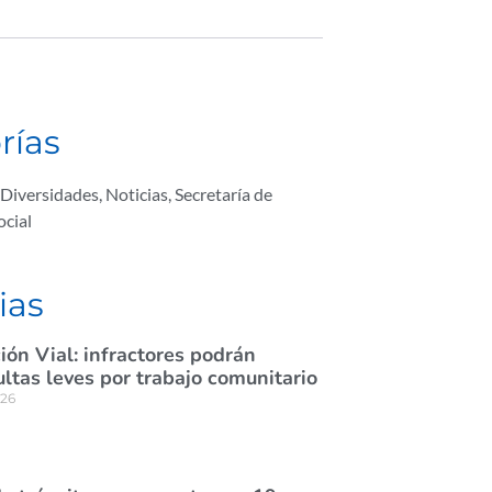
rías
Diversidades
,
Noticias
,
Secretaría de
ocial
ias
ión Vial: infractores podrán
tas leves por trabajo comunitario
026