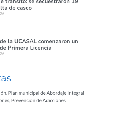
e tránsito: se secuestraron 19
lta de casco
026
 de la UCASAL comenzaron un
de Primera Licencia
026
tas
ión
,
Plan municipal de Abordaje Integral
iones
,
Prevención de Adicciones