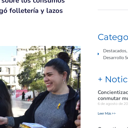
ar sobre los consumos
ó folletería y lazos
Catego
Destacados
,
Desarrollo S
+ Notic
Concientizac
conmutar mul
6 de agosto de 2
Leer Más >>