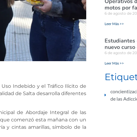
Operativos d
motos por fa
6 de agosto de 2
Leer Más >>
Estudiantes
nuevo curso 
6 de agosto de 2
Leer Más >>
Etique
Uso Indebido y el Tráfico Ilícito de
concientizac
idad de Salta desarrolla diferentes
de las Adicc
icipal de Abordaje Integral de las
es que comenzó esta mañana con un
ía y cintas amarillas, símbolo de la