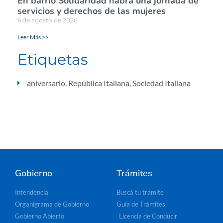
En barrio Solidaridad habrá una jornada de
servicios y derechos de las mujeres
6 de agosto de 2026
Leer Más >>
Etiquetas
aniversario
,
República Italiana
,
Sociedad Italiana
Gobierno
Trámites
Intendencia
Buscá tu trámite
Organigrama de Gobierno
Guía de Trámites
Gobierno Abierto
Licencia de Conducir