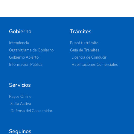
Gobierno
Trámites
Intendencia
Buscá tu trámite
Organigrama de Gobierno
Guía de Trámites
Gobierno Abierto
Licencia de Conducir
Información Pública
Habilitaciones Comerciales
Servicios
Pagos Online
Salta Activa
Defensa del Consumidor
Seguinos