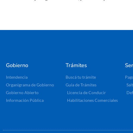
Gobierno
Trámites
Ser
Intendencia
Buscá tu trámite
Pag
Organigrama de Gobierno
Guía de Trámites
Sal
Gobierno Abierto
Licencia de Conducir
Def
Información Pública
Habilitaciones Comerciales