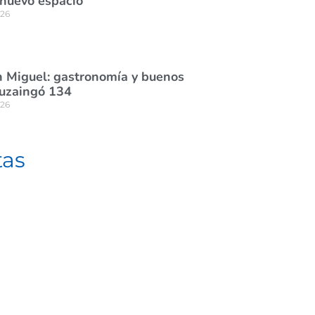
 nuevo espacio
026
 Miguel: gastronomía y buenos
tuzaingó 134
026
tas