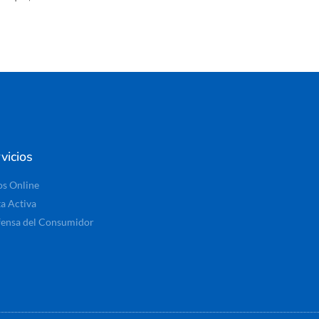
vicios
os Online
ta Activa
ensa del Consumidor