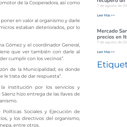
recuperó un
tomotor de la Cooperadora, así como
7 de agosto de 2
Leer Más >>
 poner en valor al organismo y darle
micros estaban deteriorados, por lo
Mercado San
precios en I
7 de agosto de 2
na Gómez y el coordinador General,
tiene que ver también con darle al
Leer Más >>
der cumplir con los vecinos”.
Etique
azón de la Municipalidad; es donde
 le trata de dar respuesta”.
la institución por los servicios y
Sáenz hizo entrega de las llaves de
ganismo.
 Políticas Sociales y Ejecución de
os, y los directivos del organismo,
nepa, entre otros.