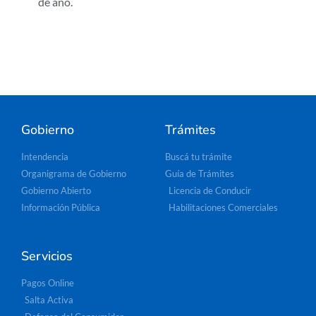
de año.
Gobierno
Trámites
Intendencia
Buscá tu trámite
Organigrama de Gobierno
Guía de Trámites
Gobierno Abierto
Licencia de Conducir
Información Pública
Habilitaciones Comerciales
Servicios
Pagos Online
Salta Activa