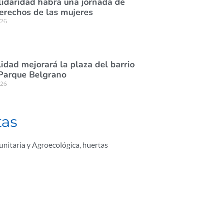
lidaridad habrá una jornada de
derechos de las mujeres
026
idad mejorará la plaza del barrio
Parque Belgrano
026
tas
nitaria y Agroecológica
,
huertas