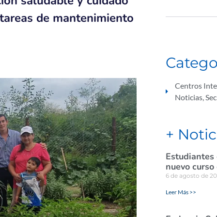
ción saludable y cuidado
 tareas de mantenimiento
Catego
Centros Int
Noticias
,
Sec
+ Notic
Estudiantes
nuevo curso 
6 de agosto de 2
Leer Más >>