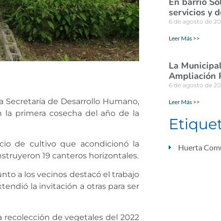
En barrio So
servicios y 
6 de agosto de 2
Leer Más >>
La Municipal
Ampliación 
6 de agosto de 2
e la Secretaría de Desarrollo Humano,
Leer Más >>
 la primera cosecha del año de la
Etique
cio de cultivo que acondicionó la
Huerta Comu
struyeron 19 canteros horizontales.
unto a los vecinos destacó el trabajo
tendió la invitación a otras para ser
a recolección de vegetales del 2022