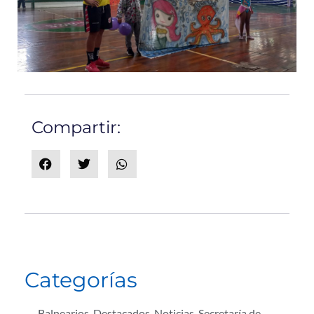
Compartir:
Categorías
Balnearios
,
Destacados
,
Noticias
,
Secretaría de