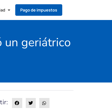
dad
Pago de impuestos
ó un geriátrico
ir: