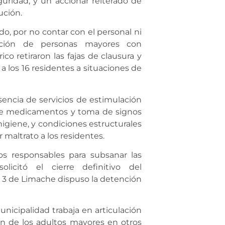
guridad, y un accionar reiterado de
ución.
do, por no contar con el personal ni
nción de personas mayores con
co retiraron las fajas de clausura y
 los 16 residentes a situaciones de
usencia de servicios de estimulación
ón de medicamentos y toma de signos
higiene, y condiciones estructurales
maltrato a los residentes.
los responsables para subsanar las
olicitó el cierre definitivo del
° 3 de Limache dispuso la detención
nicipalidad trabaja en articulación
ión de los adultos mayores en otros