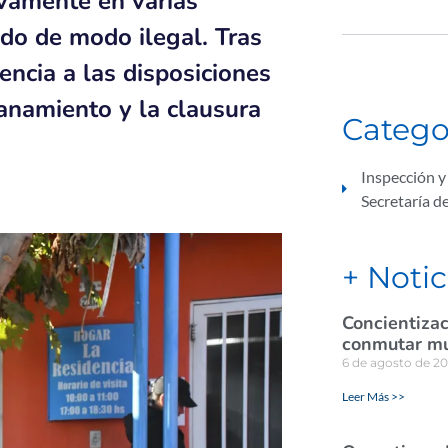
ivamente en varias
do de modo ilegal. Tras
encia a las disposiciones
lanamiento y la clausura
Catego
Inspección y
Secretaría d
+ Notic
Concientizac
conmutar mul
6 de agosto de 2
Leer Más >>