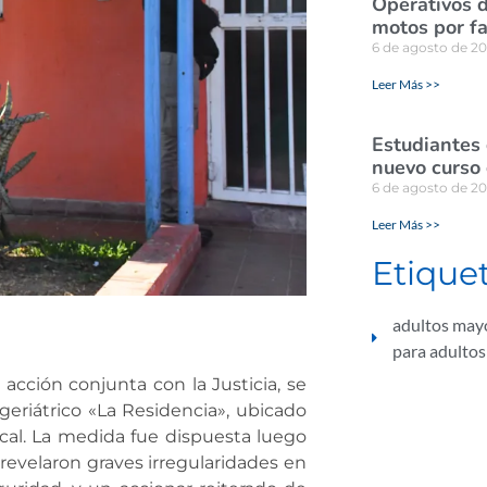
Operativos d
motos por fa
6 de agosto de 2
Leer Más >>
Estudiantes
nuevo curso 
6 de agosto de 2
Leer Más >>
Etique
adultos may
para adulto
acción conjunta con la Justicia, se
 geriátrico «La Residencia», ubicado
dical. La medida fue dispuesta luego
revelaron graves irregularidades en