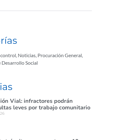
rías
 control
,
Noticias
,
Procuración General
,
e Desarrollo Social
ias
ión Vial: infractores podrán
tas leves por trabajo comunitario
026