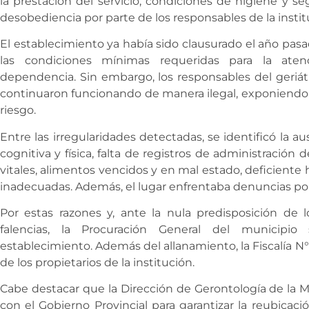
la prestación del servicio, condiciones de higiene y se
desobediencia por parte de los responsables de la instit
El establecimiento ya había sido clausurado el año pasa
las condiciones mínimas requeridas para la ate
dependencia. Sin embargo, los responsables del geriátri
continuaron funcionando de manera ilegal, exponiendo a
riesgo.
Entre las irregularidades detectadas, se identificó la a
cognitiva y física, falta de registros de administraci
vitales, alimentos vencidos y en mal estado, deficiente 
inadecuadas. Además, el lugar enfrentaba denuncias por 
Por estas razones y, ante la nula predisposición de 
falencias, la Procuración General del municipio s
establecimiento. Además del allanamiento, la Fiscalía N
de los propietarios de la institución.
Cabe destacar que la Dirección de Gerontología de la Mu
con el Gobierno Provincial para garantizar la reubicac