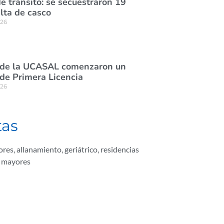
e tránsito: se secuestraron 19
lta de casco
026
 de la UCASAL comenzaron un
de Primera Licencia
026
tas
ores
,
allanamiento
,
geriátrico
,
residencias
s mayores