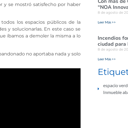
Con más de 
r y se mostró satisfecho por haber
“NOA Innova
8 de agosto de 2
todos los espacios públicos de la
Leer Más >>
es y solucionarlas. En este caso se
 que íbamos a demoler la misma a lo
Incendios for
ciudad para
8 de agosto de 2
abandonado no aportaba nada y solo
Leer Más >>
Etique
espacio ver
Inmueble a