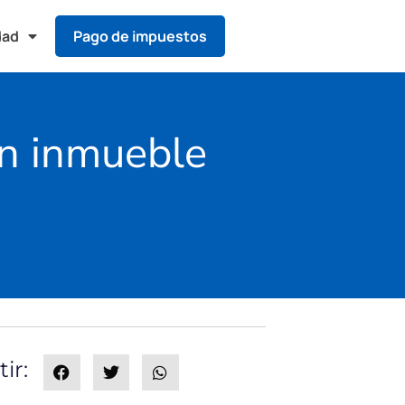
dad
Pago de impuestos
un inmueble
ir: