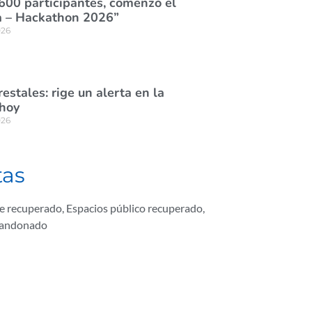
600 participantes, comenzó el
 – Hackathon 2026”
026
estales: rige un alerta en la
 hoy
026
tas
de recuperado
,
Espacios público recuperado
,
bandonado