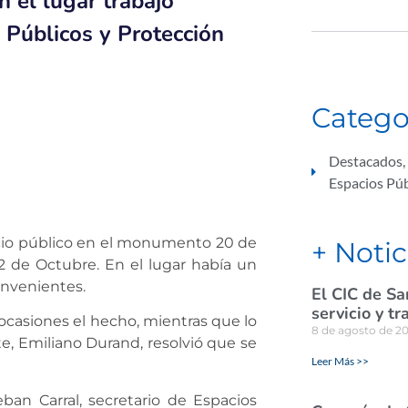
n el lugar trabajó
 Públicos y Protección
Catego
Destacados
,
Espacios Púb
cio público en el monumento 20 de
+ Notic
2 de Octubre. En el lugar había un
nvenientes.
El CIC de Sa
servicio y tr
 ocasiones el hecho, mientras que lo
8 de agosto de 2
te, Emiliano Durand, resolvió que se
Leer Más >>
ban Carral, secretario de Espacios