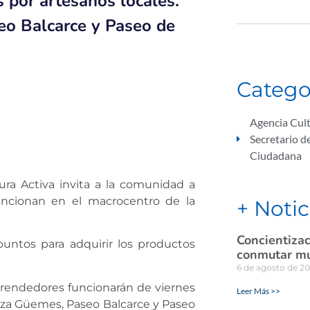
 por artesanos locales.
eo Balcarce y Paseo de
Catego
Agencia Cult
Secretario d
Ciudadana
ura Activa invita a la comunidad a
funcionan en el macrocentro de la
+ Notic
Concientizac
puntos para adquirir los productos
conmutar mul
6 de agosto de 2
prendedores funcionarán de viernes
Leer Más >>
laza Güemes, Paseo Balcarce y Paseo