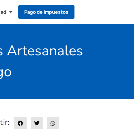
dad
Pago de impuestos
os Artesanales
go
ir: