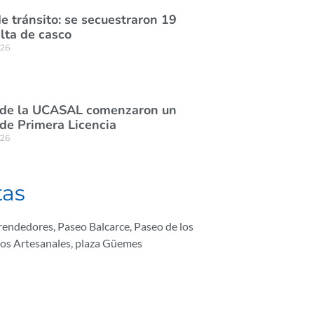
e tránsito: se secuestraron 19
lta de casco
026
 de la UCASAL comenzaron un
de Primera Licencia
026
tas
prendedores
,
Paseo Balcarce
,
Paseo de los
os Artesanales
,
plaza Güemes