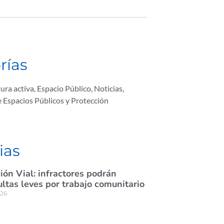
rías
ura activa
,
Espacio Público
,
Noticias
,
e Espacios Públicos y Protección
ias
ión Vial: infractores podrán
tas leves por trabajo comunitario
026