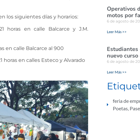
Operativos d
motos por fa
 los siguientes días y horarios:
6 de agosto de 2
1 horas en calle Balcarce y J.M.
Leer Más >>
s en calle Balcarce al 900
Estudiantes
nuevo curso 
1 horas en calles Esteco y Alvarado
6 de agosto de 2
Leer Más >>
Etique
feria de em
Poetas
,
Pase