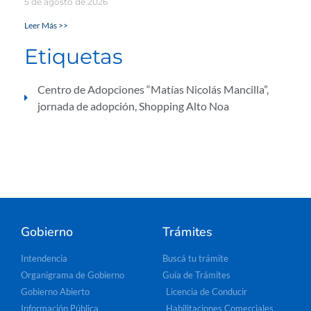
5 de agosto de 2026
Leer Más >>
Etiquetas
Centro de Adopciones “Matías Nicolás Mancilla”
,
jornada de adopción
,
Shopping Alto Noa
Gobierno
Trámites
Intendencia
Buscá tu trámite
Organigrama de Gobierno
Guía de Trámites
Gobierno Abierto
Licencia de Conducir
Información Pública
Habilitaciones Comerciales