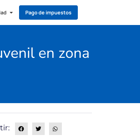
dad
Pago de impuestos
uvenil en zona
ir: