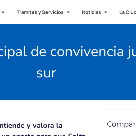
Tramites y Servicios
Noticias
La Ciu
ipal de convivencia j
sur
Compart
tiende y valora la