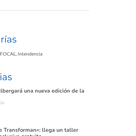
rías
FOCAL
,
Intendencia
ias
lbergará una nueva edición de la
026
 Transforman»: llega un taller