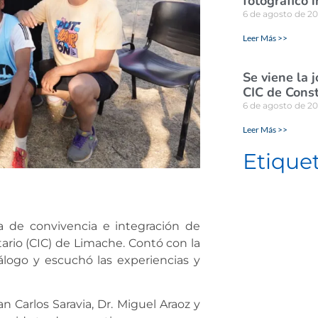
fotográfico i
6 de agosto de 2
Leer Más >>
Se viene la 
CIC de Const
6 de agosto de 2
Leer Más >>
Etique
a de convivencia e integración de
ario (CIC) de Limache. Contó con la
álogo y escuchó las experiencias y
 Carlos Saravia, Dr. Miguel Araoz y