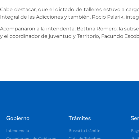
Cabe destacar, que el dictado de talleres estuvo a car
Integral de las Adicciones y también, Rocio Palarik, inte
Acompañaron a la intendenta, Bettina Romero: la subsec
y el coordinador de juventud y Territorio, Facundo Escob
Gobierno
Trámites
Ser
Intendencia
Buscá tu trámite
Pag
Organigrama de Gobierno
Guía de Trámites
Sal