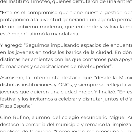
del Instituto Timoteo, quiénes disfrutaron de una entret
“Este es el compromiso que tiene nuestra gestión de
protagónico a la juventud generando un agenda permanen
de un gobierno moderno, que entiende y valora la mir
esté mejor”, afirmó la mandataria.
Y agregó: “Seguimos impulsando espacios de encuentr
en los jovenes en todos los barrios de la ciudad. En dó
distintas herramientas con las que contamos para apoya
formaciones y capacitaciones de nivel superior”.
Asimismo, la Intendenta destacó que “desde la Muni
distintas instituciones y ONGs, y siempre se refleja la 
jovenes que quieren una ciudad mejor. Y finalizó: “En
festival y los invitamos a celebrar y disfrutar juntos el d
Plaza España”.
Gino Rufino, alumno del colegio secundario Miguel Ara
destacó la cercanía del municipio y remarcó la limpiez
públicos de la ciudad. “Como joven me preocupa el 