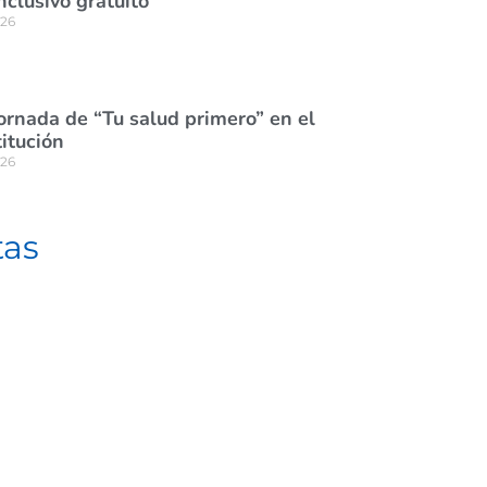
nclusivo gratuito
026
jornada de “Tu salud primero” en el
itución
026
tas