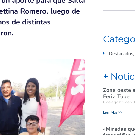
 un aporte para que Salta
Bettina Romero, luego de
os de distintas
aron.
Catego
Destacados
,
+ Notic
Zona oeste a
Feria Tope
6 de agosto de 2
Leer Más >>
«Miradas que