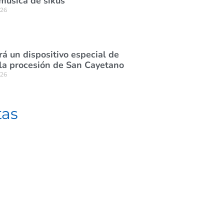
 música de sikus
026
á un dispositivo especial de
 la procesión de San Cayetano
026
tas