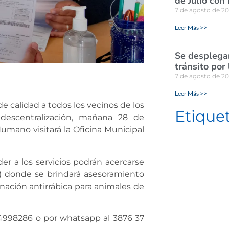
de Julio con
7 de agosto de 2
Leer Más >>
Se desplegar
tránsito por
7 de agosto de 2
Leer Más >>
e calidad a todos los vecinos de los
Etique
 descentralización, mañana 28 de
Humano visitará la Oficina Municipal
r a los servicios podrán acercarse
m) donde se brindará asesoramiento
nación antirrábica para animales de
 4998286 o por whatsapp al 3876 37