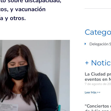
to sobre discapacidad,
cos, y vacunación
a y otros.
Catego
Delegación S
+ Notic
La Ciudad pr
eventos en 
7 de agosto de 2
Leer Más >>
“Conciertos 