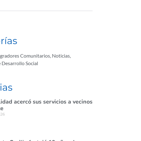
rías
egradores Comunitarios
,
Noticias
,
e Desarrollo Social
ias
idad acercó sus servicios a vecinos
te
026