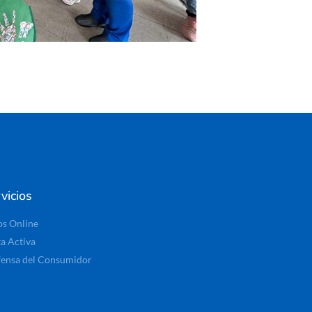
vicios
os Online
ta Activa
ensa del Consumidor