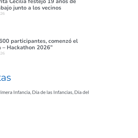
nta Cecilia festejó 19 años de
abajo junto a los vecinos
026
600 participantes, comenzó el
 – Hackathon 2026”
026
tas
imera Infancia
,
Día de las Infancias
,
Día del