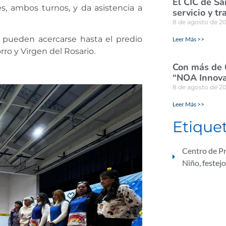
El CIC de Sa
s, ambos turnos, y da asistencia a
servicio y tr
8 de agosto de 2
 pueden acercarse hasta el predio
Leer Más >>
rro y Virgen del Rosario.
Con más de 
“NOA Innova
8 de agosto de 2
Leer Más >>
Etique
Centro de Pr
Niño
,
festejo