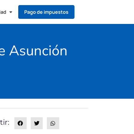
dad
Pago de impuestos
de Asunción
ir: