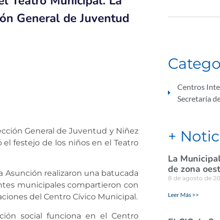
el Teatro Municipal. La
ción General de Juventud
Catego
Centros Int
Secretaría d
irección General de Juventud y Niñez
+ Notic
 el festejo de los niños en el Teatro
La Municipal
de zona oes
lla Asunción realizaron una batucada
8 de agosto de 2
agentes municipales compartieron con
Leer Más >>
aciones del Centro Cívico Municipal.
ión social funciona en el Centro