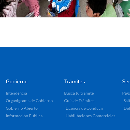
Gobierno
Trámites
Ser
Intendencia
Buscá tu trámite
Pag
Organigrama de Gobierno
Guía de Trámites
Sal
Gobierno Abierto
Licencia de Conducir
Def
Información Pública
Habilitaciones Comerciales