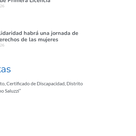
de Primera Licencia
026
lidaridad habrá una jornada de
derechos de las mujeres
026
tas
to
,
Certificado de Discapacidad
,
Distrito
no Saluzzi”