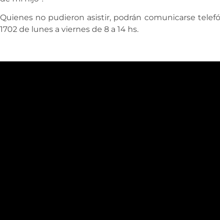
Quienes no pudieron asistir, podrán comunicarse tele
1702 de lunes a viernes de 8 a 14 hs.