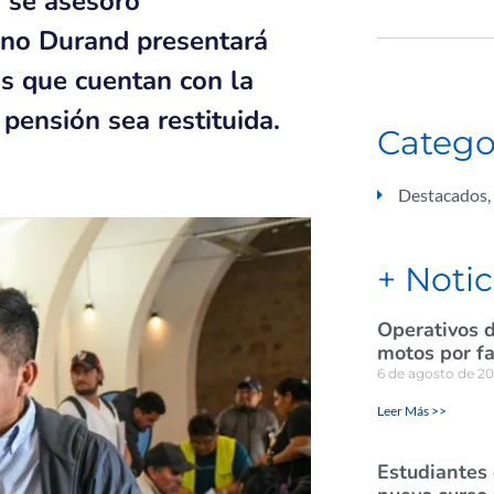
o se asesoró
iano Durand presentará
os que cuentan con la
pensión sea restituida.
Catego
Destacados
,
+ Notic
Operativos d
motos por fa
6 de agosto de 2
Leer Más >>
Estudiantes