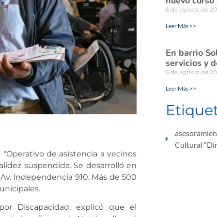
nuevo curso 
6 de agosto de 2
Leer Más >>
En barrio So
servicios y 
6 de agosto de 2
Leer Más >>
Etique
asesoramien
Cultural “Di
 “Operativo de asistencia a vecinos
lidez suspendida. Se desarrolló en
en Av. Independencia 910. Más de 500
unicipales.
 por Discapacidad, explicó que el