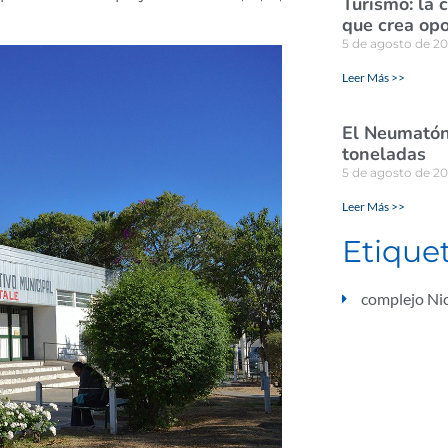
Turismo: la 
que crea opo
5 de agosto de 2
Leer Más >>
El Neumatón 
toneladas
5 de agosto de 2
Leer Más >>
Etique
complejo Nic