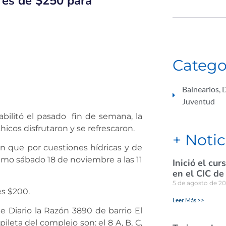
a es de $250 para
Catego
Balnearios
,
Juventud
abilitó el pasado fin de semana, la
chicos disfrutaron y se refrescaron.
+ Notic
n que por cuestiones hídricas y de
ximo sábado 18 de noviembre a las 11
Inició el cu
en el CIC de
5 de agosto de 2
es $200.
Leer Más >>
e Diario la Razón 3890 de barrio El
ileta del complejo son: el 8 A, B, C,