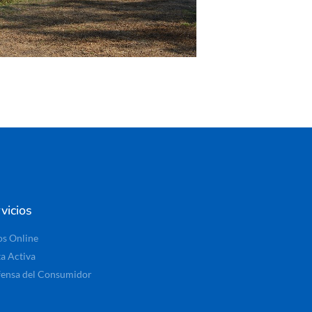
vicios
os Online
ta Activa
ensa del Consumidor