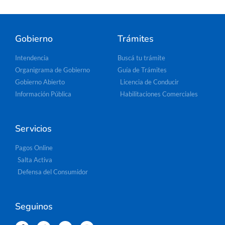
Gobierno
Trámites
Intendencia
Buscá tu trámite
Organigrama de Gobierno
Guía de Trámites
Gobierno Abierto
Licencia de Conducir
Información Pública
Habilitaciones Comerciales
Servicios
Pagos Online
Salta Activa
Defensa del Consumidor
Seguinos