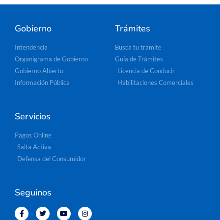
Gobierno
Trámites
Intendencia
Buscá tu trámite
Organigrama de Gobierno
Guía de Trámites
Gobierno Abierto
Licencia de Conducir
Información Pública
Habilitaciones Comerciales
Servicios
Pagos Online
Salta Activa
Defensa del Consumidor
Seguinos