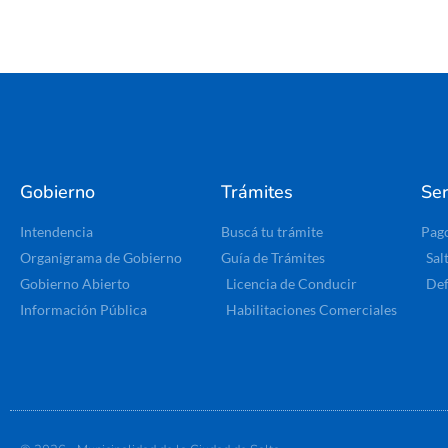
Gobierno
Trámites
Ser
Intendencia
Buscá tu trámite
Pag
Organigrama de Gobierno
Guía de Trámites
Sal
Gobierno Abierto
Licencia de Conducir
Def
Información Pública
Habilitaciones Comerciales