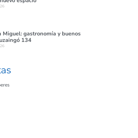
 nuevo espacio
026
 Miguel: gastronomía y buenos
tuzaingó 134
026
tas
beres