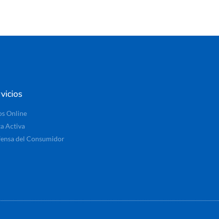
vicios
os Online
ta Activa
ensa del Consumidor