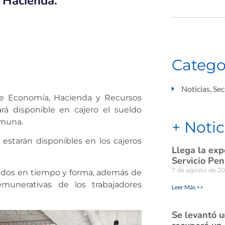
 Hacienda.
Catego
Noticias
,
Sec
 de Economía, Hacienda y Recursos
á disponible en cajero el sueldo
omuna.
+ Notic
 estarán disponibles en los cajeros
Llega la exp
Servicio Pen
7 de agosto de 2
eldos en tiempo y forma, además
de
emunerativas de los trabajadores
Leer Más >>
Se levantó u