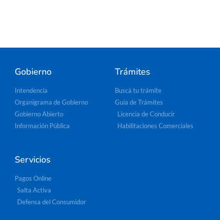
Gobierno
Trámites
Intendencia
Buscá tu trámite
Organigrama de Gobierno
Guía de Trámites
Gobierno Abierto
Licencia de Conducir
Información Pública
Habilitaciones Comerciales
Servicios
Pagos Online
Salta Activa
Defensa del Consumidor