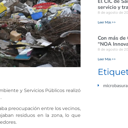
El CIC de Sa
servicio y tr
8 de agosto de 2
Leer Más >>
Con más de 
“NOA Innova
8 de agosto de 2
Leer Más >>
Etique
microbasura
mbiente y Servicios Públicos realizó
1.
ba preocupación entre los vecinos,
jaban residuos en la zona, lo que
oedores.