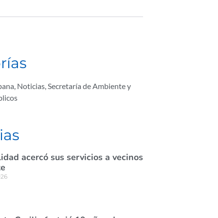
rías
bana
,
Noticias
,
Secretaría de Ambiente y
blicos
ias
idad acercó sus servicios a vecinos
te
026