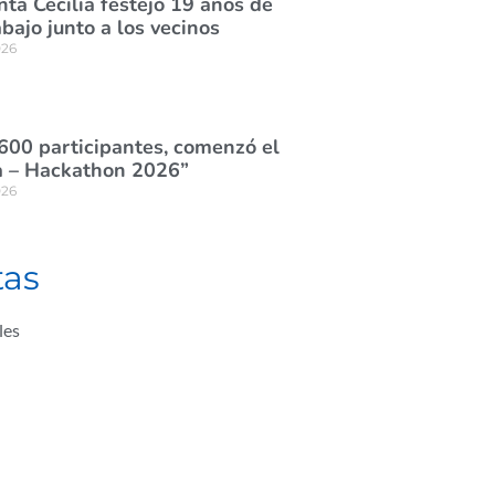
nta Cecilia festejó 19 años de
abajo junto a los vecinos
026
600 participantes, comenzó el
 – Hackathon 2026”
026
tas
les