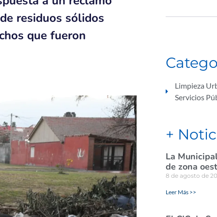
espuesta a un reclamo
o de residuos sólidos
echos que fueron
Catego
Limpieza Ur
Servicios Pú
+ Notic
La Municipal
de zona oes
8 de agosto de 2
Leer Más >>