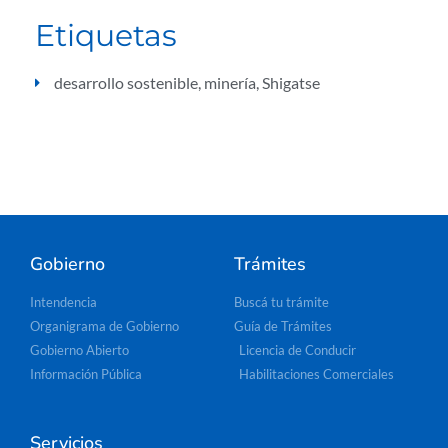
Etiquetas
desarrollo sostenible
,
minería
,
Shigatse
Gobierno
Trámites
Intendencia
Buscá tu trámite
Organigrama de Gobierno
Guía de Trámites
Gobierno Abierto
Licencia de Conducir
Información Pública
Habilitaciones Comerciales
Servicios