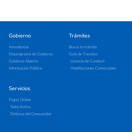
Gobierno
Trámites
Intendencia
Buscá tu trámite
Organigrama de Gobierno
Guía de Trámites
Gobierno Abierto
Licencia de Conducir
Información Pública
Habilitaciones Comerciales
Servicios
Pagos Online
Salta Activa
Defensa del Consumidor