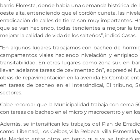
barrio Floresta, donde había una demanda histórica de lo
oeste alta, entendiendo que el cordón cuneta, las nivela
erradicación de calles de tierra son muy importantes. H
que se van haciendo, todas tendientes a mejorar la tra
mejorar la calidad de vida de los salteños”, indicó Casas.
“En algunos lugares trabajamos con bacheo de hormig
campamentos viales haciendo nivelación y enripiado d
transitabilidad. En otros lugares como zona sur, en ba
llevan adelante tareas de pavimentación”, expresó el fu
obras de repavimentación en la avenida Ex Combatiente
en tareas de bacheo en el Intersindical, El tribuno, S
sectores.
Cabe recordar que la Municipalidad trabaja con cerca 50
con tareas de bacheo en el micro y macrocentro y en los 
Además, se intensifican los trabajos del Plan de Erradic
como: Libertad, Los Ceibos, villa Rebeca, villa Esmeral
de Medeiro entre otros, en tanto que ya se trabajó e