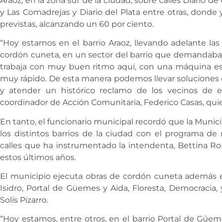
Araoz, en la zona sur de la ciudad, sobre calles Diario d
y Las Comadrejas y Diario del Plata entre otras, donde 
previstas, alcanzando un 60 por ciento.
“Hoy estamos en el barrio Araoz, llevando adelante l
cordón cuneta, en un sector del barrio que demandaba
trabaja con muy buen ritmo aquí, con una máquina e
muy rápido. De esta manera podemos llevar soluciones
y atender un histórico reclamo de los vecinos de est
coordinador de Acción Comunitaria, Federico Casas, quien
En tanto, el funcionario municipal recordó que la Munic
los distintos barrios de la ciudad con el programa d
calles que ha instrumentado la intendenta, Bettina Ro
estos últimos años.
El municipio ejecuta obras de cordón cuneta además en 
Isidro, Portal de Güemes y Aida, Floresta, Democracia, y
Solís Pizarro.
“Hoy estamos, entre otros, en el barrio Portal de Güem