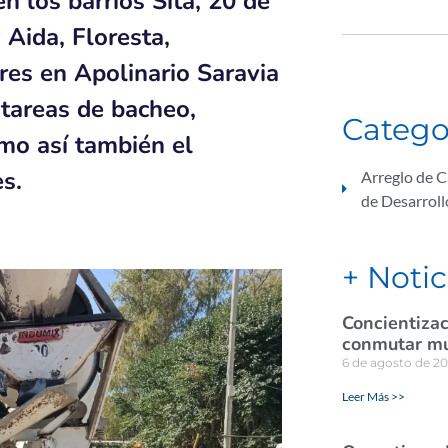
n los barrios Sita, 20 de
 Aida, Floresta,
ares en Apolinario Saravia
 tareas de bacheo,
Catego
mo así también el
es.
Arreglo de C
de Desarrol
+ Notic
Concientizac
conmutar mul
6 de agosto de 2
Leer Más >>