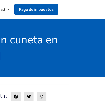
dad
Pago de impuestos
ón cuneta en
d
ir: