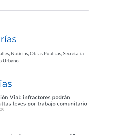
rías
alles
,
Noticias
,
Obras Públicas
,
Secretaría
lo Urbano
ias
ión Vial: infractores podrán
tas leves por trabajo comunitario
026