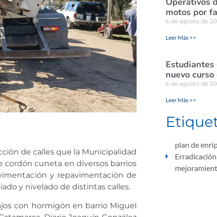
Operativos d
motos por fa
6 de agosto de 2
Leer Más >>
Estudiantes
nuevo curso 
6 de agosto de 2
Leer Más >>
Etique
plan de enrip
ión de calles que la Municipalidad
Erradicación
de cordón cuneta en diversos barrios
mejoramiento
pavimentación y repavimentación de
ado y nivelado de distintas calles.
bajos con hormigón en barrio Miguel