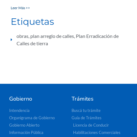
Leer Más >>
Etiquetas
obras
,
plan arreglo de calles
,
Plan Erradicación de
Calles de tierra
Gobierno
Trámites
Intendencia
Buscá tu trámite
Organigrama de Gobierno
Guía de Trámites
Gobierno Abierto
Licencia de Conducir
Información Pública
Habilitaciones Comerciales